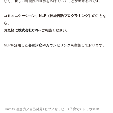
なく、新しい可能性の世界を広げていくことが出来るのです。
コミュニケーション、NLP（神経言語プログラミング）のことな
ら、
お気軽に
株式会社CPI
へご相談ください。
NLPを活用した
各種講座
や
カウンセリング
も実施しております。
Home
>
生き方／自己発見
>
ヒプノセラピー
>
子育て
>
トラウマや