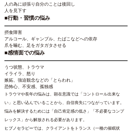
人の為に頑張り自分のことは後回し
人を見下す
■行動・習慣の悩み
摂食障害
アルコール、ギャンブル、たばこなどへの依存
爪を噛む、足をガタガタさせる
■感情面での悩み
うつ状態、トラウマ
イライラ、怒り
嫉妬、強迫観念などの「とらわれ」
恐怖心、不安感、孤独感
トラウマや長年の悩みは、顕在意識では「コントロール出来な
い」と思い込んでいることから、自信喪失につながっています。
悩みを解決するためには「自己肯定感の低さ」「不必要なコンプ
レックス」から解放される必要があります。
ヒプノセラピー
では、クライアントをトランス（一種の催眠状